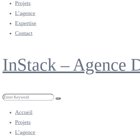
Projets
L’agence
Expertise
Contact
Menu
InStack – Agence 
Search
Search
for:
Accueil
Projets
L’agence