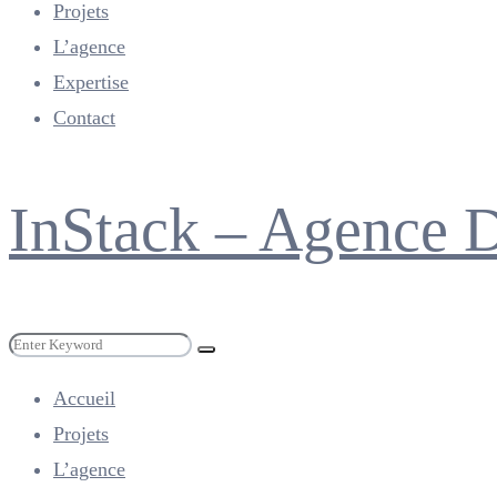
Projets
L’agence
Expertise
Contact
Menu
InStack – Agence 
Search
Search
for:
Accueil
Projets
L’agence