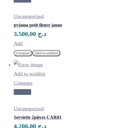
Uncategorized
pyjama petit fleure jaune
3.500,00
د.ج
Ce
Add
produit
Compare
Add to wishlist
a
plusieurs
Add to wishlist
variations.
Compare
Les
Sold out
options
peuvent
Uncategorized
être
Serviette 2piéces CAR01
choisies
4.200,00
د.ج