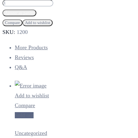
quantité
de
Ajouter au panier
serviette
Compare
Add to wishlist
2piéces
SKU:
1200
TRESSES
More Products
Reviews
Q&A
Add to wishlist
Compare
Sold out
Uncategorized