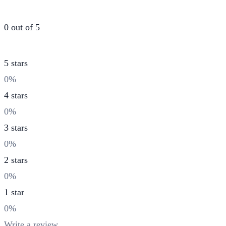
produit
variations.
0 out of 5
Les
options
5 stars
peuvent
0%
être
4 stars
choisies
0%
sur
3 stars
la
0%
page
2 stars
du
0%
produit
1 star
0%
Write a review