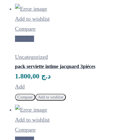
page
a
du
plusieurs
Add to wishlist
produit
variations.
Compare
Les
Sold out
options
peuvent
Uncategorized
être
pack serviette intime jacquard 3piéces
choisies
1.800,00
د.ج
sur
Add
la
Compare
Add to wishlist
page
du
Add to wishlist
produit
Compare
Sold out