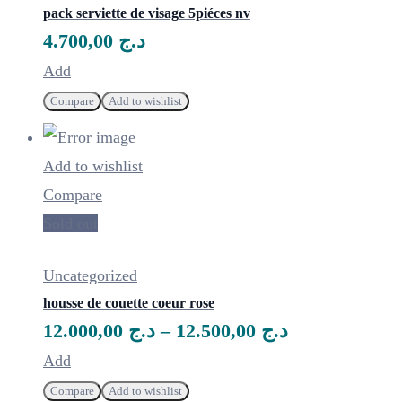
pack serviette de visage 5piéces nv
4.700,00
د.ج
Ce
Add
produit
Compare
Add to wishlist
a
plusieurs
Add to wishlist
variations.
Compare
Les
Sold out
options
peuvent
Uncategorized
être
housse de couette coeur rose
choisies
12.000,00
د.ج
–
12.500,00
د.ج
sur
Ce
Add
la
produit
Compare
Add to wishlist