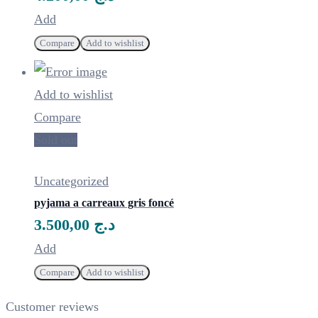
sur
Ce
Add
la
produit
Compare
Add to wishlist
page
a
du
plusieurs
Add to wishlist
produit
variations.
Compare
Les
Sold out
options
peuvent
Uncategorized
être
pyjama a carreaux gris foncé
choisies
3.500,00
د.ج
sur
Ce
Add
la
produit
Compare
Add to wishlist
page
a
Customer reviews
du
plusieurs